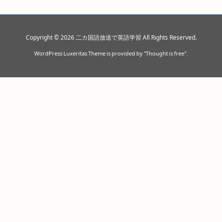
Copyright ©
2026
二カ国語放送で英語学習
All Rights Reserved.
WordPress Luxeritas Theme is provided by "
Thought is free
".